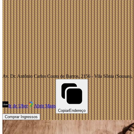
Av. Dr. Antônio Carlos Couto de Barros, 2156 - Vila Sônia (Sousas),
Ir de Uber
Abrir Maps
Copiar
Endereço
Comprar Ingressos