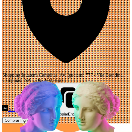
Shopping Iguatemi Campinas, Av. Iguatemi, 777 - Vila Brandina,
Campinas - SP, 13092-902, Brazil
Ir de Uber
Abrir Maps
Copiar
Endereço
Comprar Ingressos