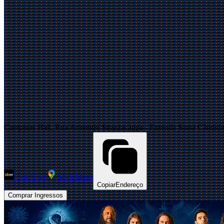
Campinas Hall, Rua Armando Strazzacappa - Fazenda Santa Cândida,
Ir de Uber
Abrir Maps
Copiar
Endereço
Comprar Ingressos