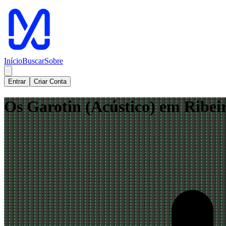
Início
Buscar
Sobre
Entrar
Criar Conta
Os Garotin (Acústico) em Ribei