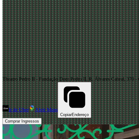
Theatro Pedro II - Fundação Dom Pedro II, R. Álvares Cabral, 370 - C
Ir de Uber
Abrir Maps
Copiar
Endereço
Comprar Ingressos