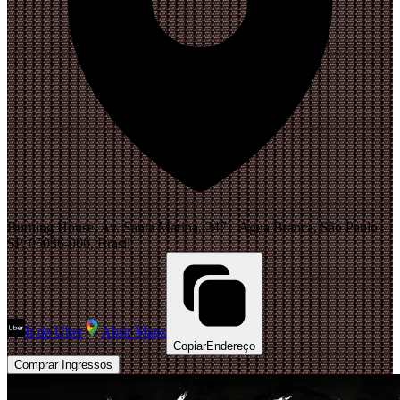
Burning House, Av. Santa Marina, 247 - Água Branca, São Paulo -
SP, 05036-000, Brasil
Ir de Uber
Abrir Maps
Copiar
Endereço
Comprar Ingressos