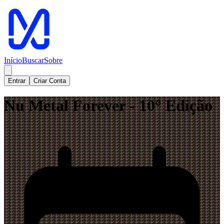
Início
Buscar
Sobre
Entrar
Criar Conta
Nu Metal Forever - 10° Edição