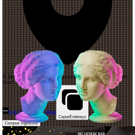
R. Inácio Lustosa, 496 - São Francisco, Curitiba - PR, 80510-000,
Brazil
Ir de Uber
Abrir Maps
Copiar
Endereço
Comprar Ingressos