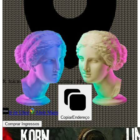
R. Inácio Lustosa - Matriz, Curitiba - PR, 80510-000, Brasil
Ir de Uber
Abrir Maps
Copiar
Endereço
Comprar Ingressos