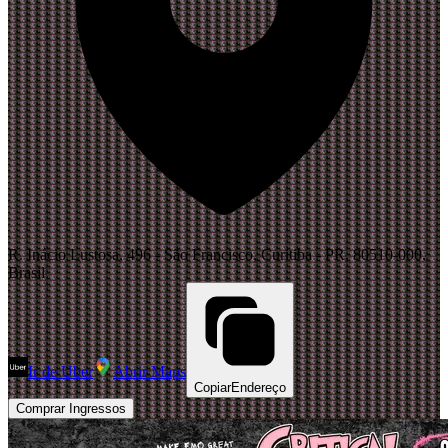
R. Inácio Lustosa, 496 - São Francisco, Curitiba - PR, 80510-000,
Brasil
Ir de Uber
Abrir Maps
Copiar
Endereço
Comprar Ingressos