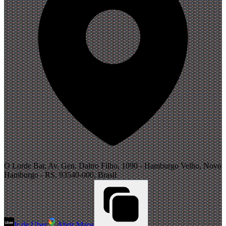
O Lorde Bar, Av. Gen. Daltro Filho, 1090 - Hamburgo Velho, Novo
Hamburgo - RS, 93540-000, Brasil
Ir de Uber
Abrir Maps