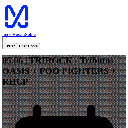
Início
Buscar
Sobre
Entrar
Criar Conta
05.06 | TRIROCK - Tributos
OASIS + FOO FIGHTERS +
RHCP