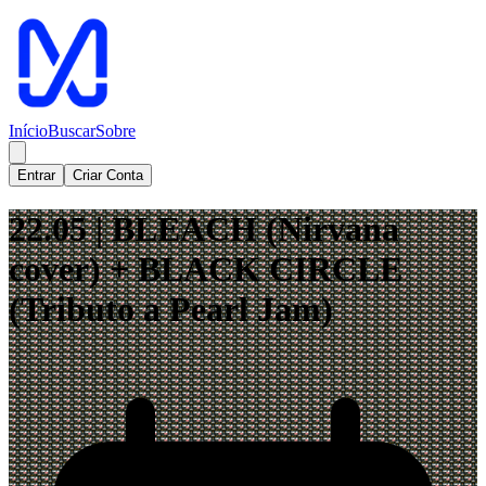
Início
Buscar
Sobre
Entrar
Criar Conta
22.05 | BLEACH (Nirvana
cover) + BLACK CIRCLE
(Tributo a Pearl Jam)