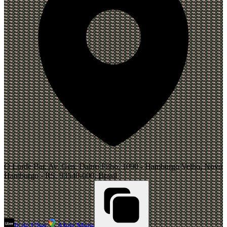
O Lorde Bar, Av. Gen. Daltro Filho, 1090 - Hamburgo Velho, Novo
Hamburgo - RS, 93540-000, Brasil
Ir de Uber
Abrir Maps