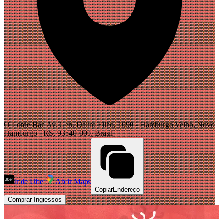
O Lorde Bar, Av. Gen. Daltro Filho, 1090 - Hamburgo Velho, Novo
Hamburgo - RS, 93540-000, Brasil
Ir de Uber
Abrir Maps
Copiar
Endereço
Comprar Ingressos