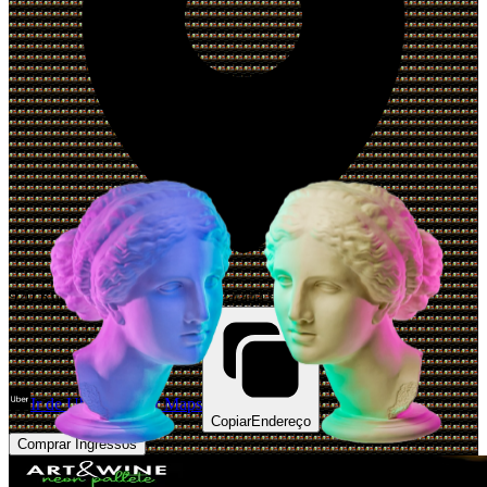
920 Rua João Gava, Curitiba, Paraná 82130-010, Brazil
Ir de Uber
Abrir Maps
Copiar
Endereço
Comprar Ingressos