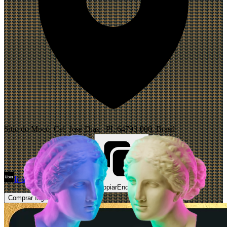
Sítio do Mocó, Cel. José Dias - PI, 64793-000, Brasil
Ir de Uber
Abrir Maps
Copiar
Endereço
Comprar Ingressos