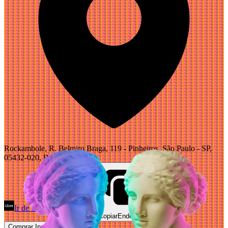
Rockambole, R. Belmiro Braga, 119 - Pinheiros, São Paulo - SP,
05432-020, Brazil
Ir de Uber
Abrir Maps
Copiar
Endereço
Comprar Ingressos