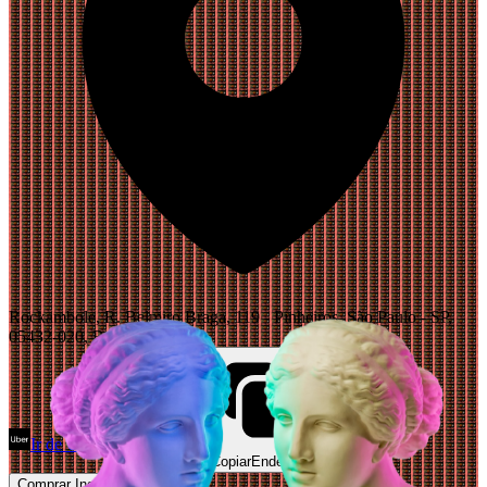
Rockambole, R. Belmiro Braga, 119 - Pinheiros, São Paulo - SP,
05432-020, Brazil
Ir de Uber
Abrir Maps
Copiar
Endereço
Comprar Ingressos