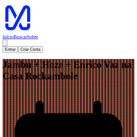
Início
Buscar
Sobre
Entrar
Criar Conta
Jambu + Hoze + Enrico Vaz na
Casa Rockambole