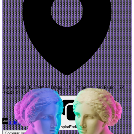
Rockambole, R. Belmiro Braga, 119 - Pinheiros, São Paulo - SP,
05432-020, Brazil
Ir de Uber
Abrir Maps
Copiar
Endereço
Comprar Ingressos