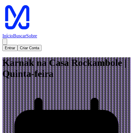
Início
Buscar
Sobre
Entrar
Criar Conta
Karnak na Casa Rockambole |
Quinta-feira