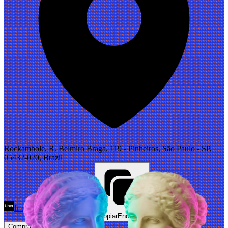
Rockambole, R. Belmiro Braga, 119 - Pinheiros, São Paulo - SP,
05432-020, Brazil
Ir de Uber
Abrir Maps
Copiar
Endereço
Comprar Ingressos