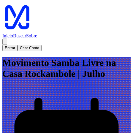
Início
Buscar
Sobre
Entrar
Criar Conta
Movimento Samba Livre na
Casa Rockambole | Julho