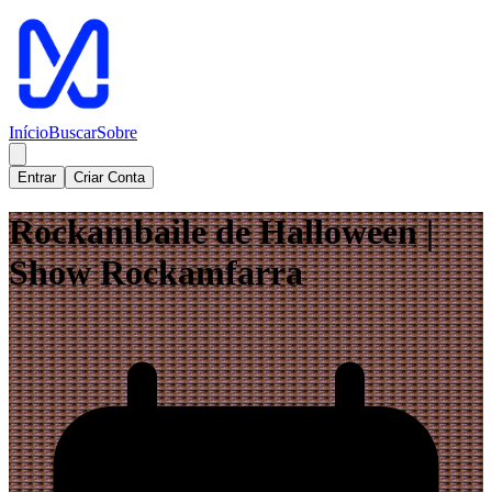
Início
Buscar
Sobre
Entrar
Criar Conta
Rockambaile de Halloween |
Show Rockamfarra