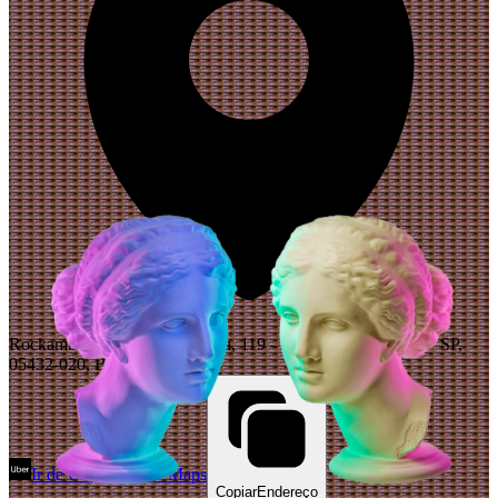
Rockambole, R. Belmiro Braga, 119 - Pinheiros, São Paulo - SP,
05432-020, Brazil
Ir de Uber
Abrir Maps
Copiar
Endereço