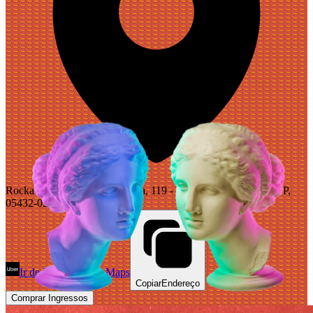
Rockambole, R. Belmiro Braga, 119 - Pinheiros, São Paulo - SP,
05432-020, Brazil
Ir de Uber
Abrir Maps
Copiar
Endereço
Comprar Ingressos