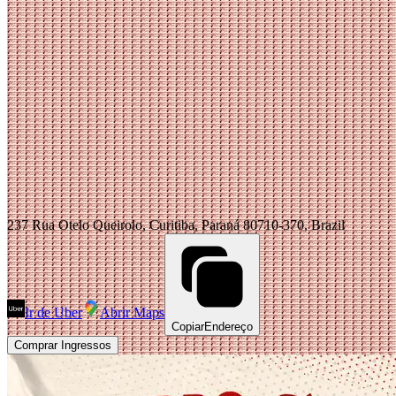
237 Rua Otelo Queirolo, Curitiba, Paraná 80710-370, Brazil
Ir de Uber
Abrir Maps
Copiar
Endereço
Comprar Ingressos