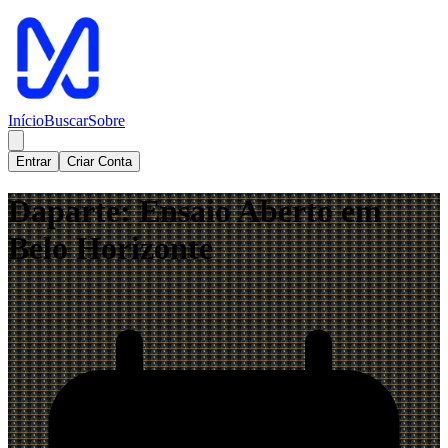
Início
Buscar
Sobre
Entrar
Criar Conta
Daparte: Ensaio Aberto em
Belo Horizonte