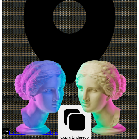
Montê Bar - Restaurante, Praça Rui Barbosa, 104 - Centro, Belo
Horizonte - MG, 30160-000, Brazil
Ir de Uber
Abrir Maps
Copiar
Endereço