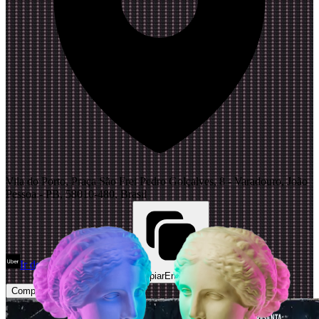
Vila do Porto, Praça São Frei Pedro Golçalves, 8 - Varadouro, João
Pessoa - PB, 58010-480, Brasil
Ir de Uber
Abrir Maps
Copiar
Endereço
Comprar Ingressos