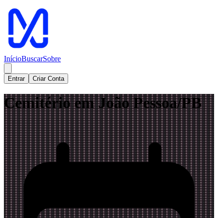
Início
Buscar
Sobre
Entrar
Criar Conta
Cemitério em João Pessoa/PB