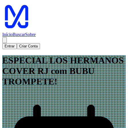
Início
Buscar
Sobre
Entrar
Criar Conta
ESPECIAL LOS HERMANOS
COVER RJ com BUBU
TROMPETE!