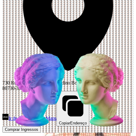
730 Rua Marechal José Bernardino Bormann, Curitiba, Paraná
80730-350, Brazil
Ir de Uber
Abrir Maps
Copiar
Endereço
Comprar Ingressos