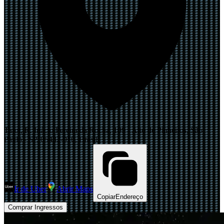
Tarot, R. Inácio Pereira da Rocha, 109 - Alto de Pinheiros, São
Paulo - SP, 05432-010, Brasil
Ir de Uber
Abrir Maps
Copiar
Endereço
Comprar Ingressos