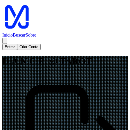
Início
Buscar
Sobre
Entrar
Criar Conta
D.A.N.C.E. @ TAROT