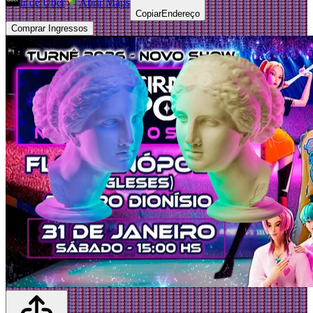
Ir de Uber
Abrir Maps
Copiar
Endereço
Comprar Ingressos