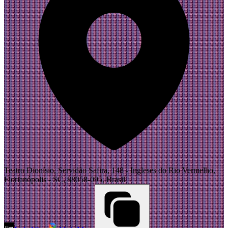
Teatro Dionísio, Servidão Safira, 148 - Ingleses do Rio Vermelho,
Florianópolis - SC, 88058-095, Brasil