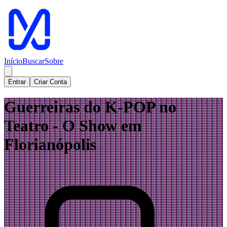
Início
Buscar
Sobre
Entrar
Criar Conta
Guerreiras do K-POP no
Teatro - O Show em
Florianópolis