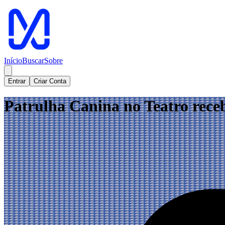
Início
Buscar
Sobre
Entrar
Criar Conta
Patrulha Canina no Teatro rece