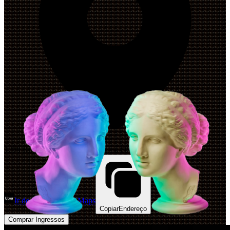
1299 Rua Itupava, Curitiba, Paraná 80040-455, Brazil
Ir de Uber
Abrir Maps
Copiar
Endereço
Comprar Ingressos