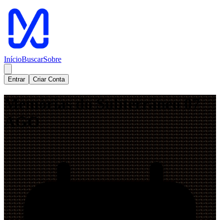
Início
Buscar
Sobre
Entrar
Criar Conta
Memórias do Subterrâneo 07
AGO