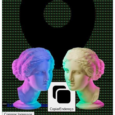
Taverna 86, Tv. Irmã Helena Olek, 86 - Irati, PR, 84507-080, Brazil
Ir de Uber
Abrir Maps
Copiar
Endereço
Comprar Ingressos