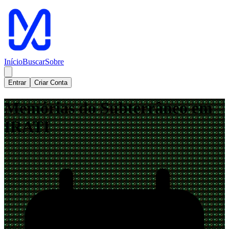
Início
Buscar
Sobre
Entrar
Criar Conta
Memórias do Subterrâneo em
IRATI