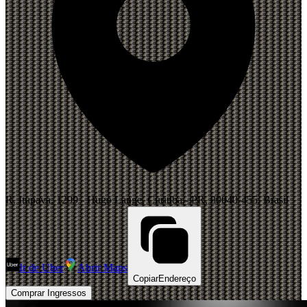
R. Itupava, 1299 - Hugo Lange, Curitiba - PR, 80040-455, Brasil
Ir de Uber
Abrir Maps
Copiar
Endereço
Comprar Ingressos