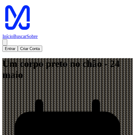
Início
Buscar
Sobre
Entrar
Criar Conta
Um corpo preto no chão - 24
maio