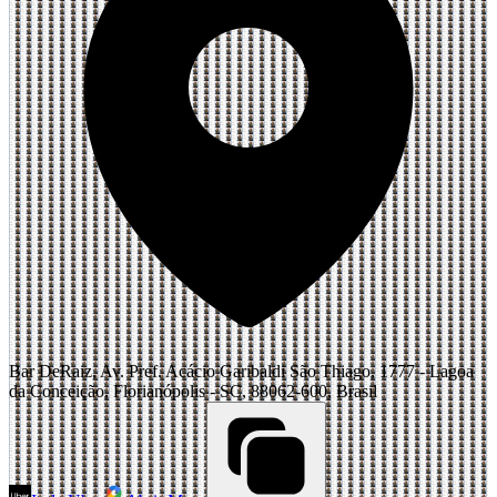
Bar DeRaiz, Av. Pref. Acácio Garibaldi São Thiago, 1777 - Lagoa
da Conceição, Florianópolis - SC, 88062-600, Brasil