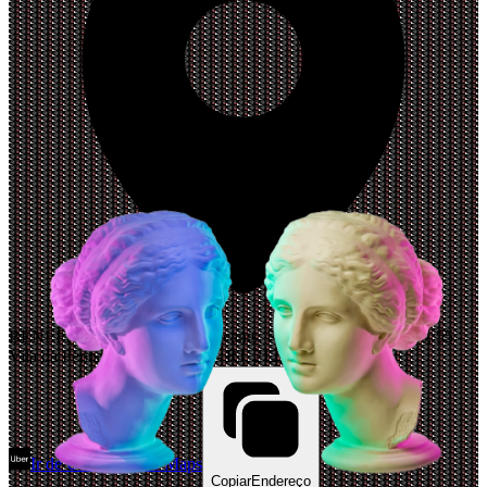
BENEFIT CLUB NAVY Sergeants, R. Profa. Paula Aquiles, 55 -
Vila da Penha, Rio de Janeiro - RJ, 21221-410, Brazil
Ir de Uber
Abrir Maps
Copiar
Endereço