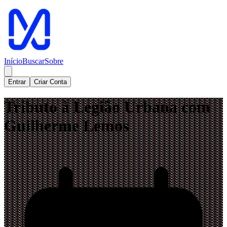
Início
Buscar
Sobre
Entrar
Criar Conta
Tributo à Legião Urbana com
Guilherme Lemos