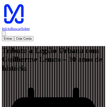
Início
Buscar
Sobre
Entrar
Criar Conta
Tributo à Legião Urbana com
Guilherme Lemos – 30 anos de
história