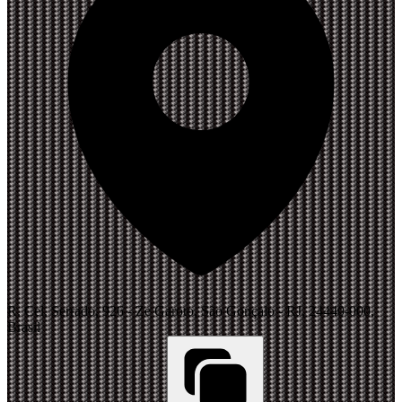
R. Cel. Serrado, 926 - Ze Garoto, São Gonçalo - RJ, 24440-000,
Brasil