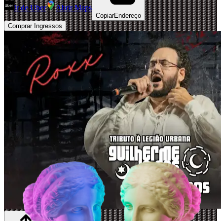
Ir de Uber
Abrir Maps
Copiar
Endereço
Comprar Ingressos