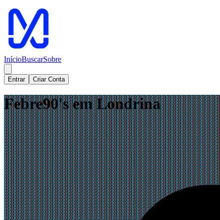
Início
Buscar
Sobre
Entrar
Criar Conta
Febre90's em Londrina