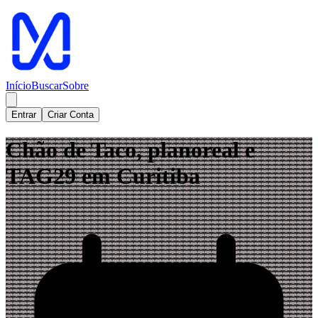
Início
Buscar
Sobre
Entrar
Criar Conta
Chão de Taco, planoreal e
TAG29 em Curitiba