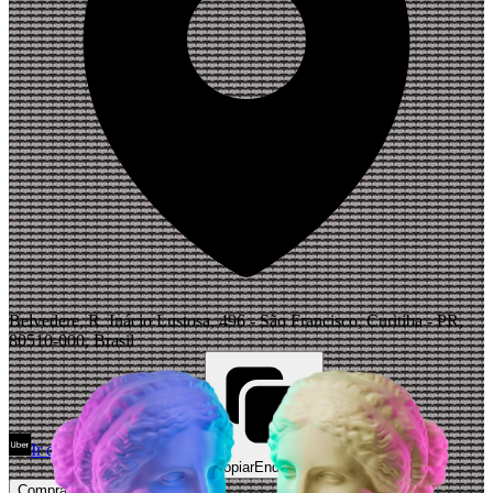
Belvedere, R. Inácio Lustosa, 496 - São Francisco, Curitiba - PR,
80510-000, Brasil
Ir de Uber
Abrir Maps
Copiar
Endereço
Comprar Ingressos