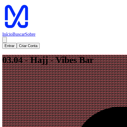
Início
Buscar
Sobre
Entrar
Criar Conta
03.04 - Hajj - Vibes Bar