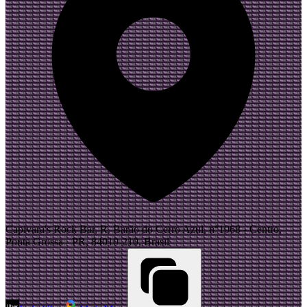
Capivara's Rock Bar, R. Barão do Cerro Azul, n°1068 - Centro,
Ponta Grossa - PR, 84010-210, Brasil