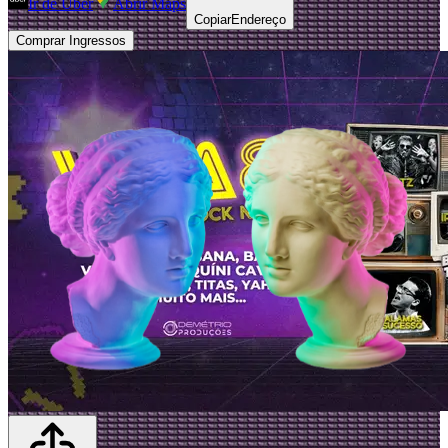
Ir de Uber
Abrir Maps
Copiar
Endereço
Comprar Ingressos