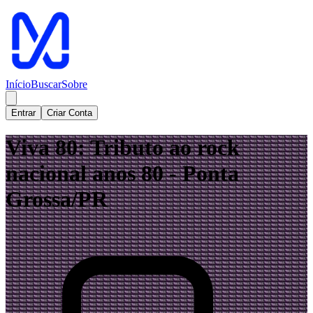
Início
Buscar
Sobre
Entrar
Criar Conta
Viva 80: Tributo ao rock
nacional anos 80 - Ponta
Grossa/PR