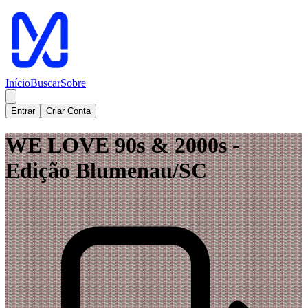
Início
Buscar
Sobre
Entrar
Criar Conta
WE LOVE 90s & 2000s -
Edição Blumenau/SC