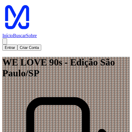
Início
Buscar
Sobre
Entrar
Criar Conta
WE LOVE 90s - Edição São
Paulo/SP