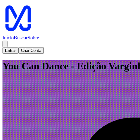
Início
Buscar
Sobre
Entrar
Criar Conta
You Can Dance - Edição Vargin